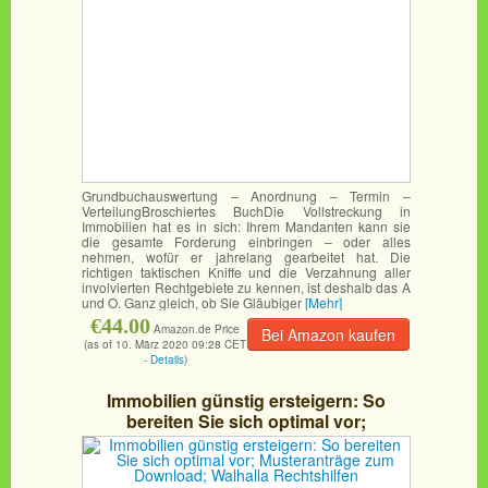
Grundbuchauswertung – Anordnung – Termin –
VerteilungBroschiertes BuchDie Vollstreckung in
Immobilien hat es in sich: Ihrem Mandanten kann sie
die gesamte Forderung einbringen – oder alles
nehmen, wofür er jahrelang gearbeitet hat. Die
richtigen taktischen Kniffe und die Verzahnung aller
involvierten Rechtgebiete zu kennen, ist deshalb das A
und O. Ganz gleich, ob Sie Gläubiger
[Mehr]
€44.00
Amazon.de Price
Bei Amazon kaufen
(as of 10. März 2020 09:28 CET
-
Details
)
Immobilien günstig ersteigern: So
bereiten Sie sich optimal vor;
Musteranträge zum Download; Walhalla
Rechtshilfen