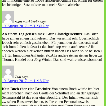
die Immobilie eine zu 100% risikofreie Anlage sei. Allein für diesen
leichtsinnigen Satz müsste man mehr Sterne abziehen.
sven marklewitz
says:
19. August 2017 um 11:30 Uhr
An einem Tag gelesen max. Gute Einsteigerlektüre
Das Buch
habe ich an einem Tag gelesen. Das wissen ist sehr Oberflächlich
jedoch sehr einfach geschrieben. Für jemanden der das erste mal
sich Immobilien befasst ist das buch top wenn auch teuer. Alle
anderen werden hier keinen nutzen haben.Das buch sollte heissen 1
x 1 für Immobilien Anfänger etc.Alle andere gehen gehen lieber zu
Thomas Knedel oder Jörg Winter. Das sind wahre wissensbomben!
Lou
says:
19. August 2017 um 11:18 Uhr
Kein Buch eher eine Brochüre
Von einem Buch würde ich hier
nicht sprechen, nach der Größe der Schriftart und an der geringen
Seitenanzahl ist das eher eine Brochüre. Der Inhalt wechselt sich
zwischen Binsenweisheiten, (sollte einen Personalausweis
mitnehmen wenn ich zur Bank gehe) und Copy-Paste aus dem