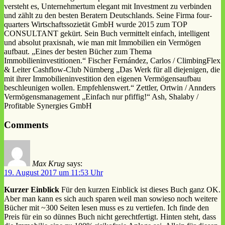
versteht es, Unternehmertum elegant mit Investment zu verbinden
und zählt zu den besten Beratern Deutschlands. Seine Firma four-
quarters Wirtschaftssozietät GmbH wurde 2015 zum TOP
CONSULTANT gekürt. Sein Buch vermittelt einfach, intelligent
und absolut praxisnah, wie man mit Immobilien ein Vermögen
aufbaut. „Eines der besten Bücher zum Thema
Immobilieninvestitionen.“ Fischer Fernández, Carlos / ClimbingFlex
& Leiter Cashflow-Club Nürnberg „Das Werk für all diejenigen, die
mit ihrer Immobilieninvestition den eigenen Vermögensaufbau
beschleunigen wollen. Empfehlenswert.“ Zettler, Ortwin / Annders
Vermögensmanagement „Einfach nur pfiffig!“ Ash, Shalaby /
Profitable Synergies GmbH
Comments
Max Krug
says:
19. August 2017 um 11:53 Uhr
Kurzer Einblick
Für den kurzen Einblick ist dieses Buch ganz OK.
Aber man kann es sich auch sparen weil man sowieso noch weitere
Bücher mit ~300 Seiten lesen muss es zu vertiefen. Ich finde den
Preis für ein so dünnes Buch nicht gerechtfertigt. Hinten steht, dass