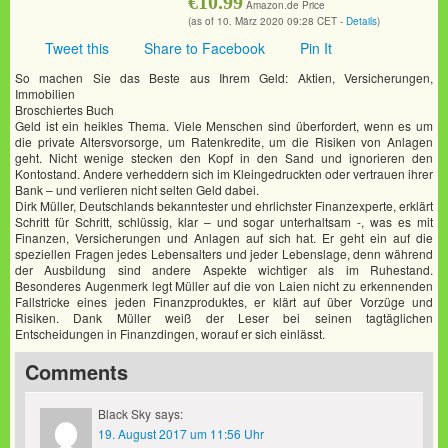
€10.99
Amazon.de Price
(as of 10. März 2020 09:28 CET -
Details
)
Tweet this
Share to Facebook
Pin It
So machen Sie das Beste aus Ihrem Geld: Aktien, Versicherungen,
Immobilien
Broschiertes Buch
Geld ist ein heikles Thema. Viele Menschen sind überfordert, wenn es um
die private Altersvorsorge, um Ratenkredite, um die Risiken von Anlagen
geht. Nicht wenige stecken den Kopf in den Sand und ignorieren den
Kontostand. Andere verheddern sich im Kleingedruckten oder vertrauen ihrer
Bank – und verlieren nicht selten Geld dabei.
Dirk Müller, Deutschlands bekanntester und ehrlichster Finanzexperte, erklärt
Schritt für Schritt, schlüssig, klar – und sogar unterhaltsam -, was es mit
Finanzen, Versicherungen und Anlagen auf sich hat. Er geht ein auf die
speziellen Fragen jedes Lebensalters und jeder Lebenslage, denn während
der Ausbildung sind andere Aspekte wichtiger als im Ruhestand.
Besonderes Augenmerk legt Müller auf die von Laien nicht zu erkennenden
Fallstricke eines jeden Finanzproduktes, er klärt auf über Vorzüge und
Risiken. Dank Müller weiß der Leser bei seinen tagtäglichen
Entscheidungen in Finanzdingen, worauf er sich einlässt.
Comments
Black Sky
says:
19. August 2017 um 11:56 Uhr