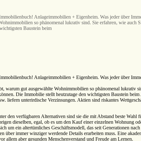
ste Immobilienbuch! Anlageimmobilien + Eigenheim. Was jeder über
mobilien so phänomenal lukrativ sind. Sie erfahren, wie auch Sie 
wichtigsten Baustein beim
 Immobilienbuch! Anlageimmobilien + Eigenheim. Was jeder über Immob
gut ausgewählte Wohnimmobilien so phänomenal lukrativ sind. S
önnen. Die Immobilie stellt heutzutage den wichtigsten Baustein beim
sw. liefern unterirdische Verzinsungen. Aktien sind riskantes Wettgesc
er den verfügbaren Alternativen sind sie die mit Abstand beste Wahl f
rigen dieselben, egal, ob es um den Kauf einer einzelnen Wohnung od
sich um ein altertümliches Geschäftsmodell, das seit Generationen nac
 über immer winziger werdende Details erarbeiten muss. Eine akademis
 vor allem aber gesunden Menschenverstand und Freude am Lernen.