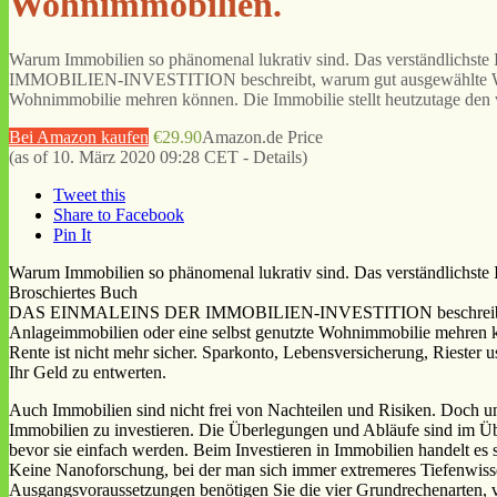
Wohnimmobilien.
Warum Immobilien so phänomenal lukrativ sind. Das verständlich
IMMOBILIEN-INVESTITION beschreibt, warum gut ausgewählte Wohnim
Wohnimmobilie mehren können. Die Immobilie stellt heutzutage den 
Bei Amazon kaufen
€29.90
Amazon.de Price
(as of 10. März 2020 09:28 CET -
Details
)
Tweet this
Share to Facebook
Pin It
Warum Immobilien so phänomenal lukrativ sind. Das verständlichste
Broschiertes Buch
DAS EINMALEINS DER IMMOBILIEN-INVESTITION beschreibt, warum 
Anlageimmobilien oder eine selbst genutzte Wohnimmobilie mehren k
Rente ist nicht mehr sicher. Sparkonto, Lebensversicherung, Riester u
Ihr Geld zu entwerten.
Auch Immobilien sind nicht frei von Nachteilen und Risiken. Doch unt
Immobilien zu investieren. Die Überlegungen und Abläufe sind im Üb
bevor sie einfach werden. Beim Investieren in Immobilien handelt es 
Keine Nanoforschung, bei der man sich immer extremeres Tiefenwissen
Ausgangsvoraussetzungen benötigen Sie die vier Grundrechenarten,