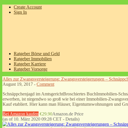
Create Account
Sign In
Ratgeber Börse und Geld
Ratgeber Immobilien
Ratgeber Karriere
Ratgeber Vorsorge
Alles zur Zwangsversteigerung: Zwangsversteigerungen – Schnäppc
August 19, 2017 -
Comment
Schnäppchenjagd im AmtsgerichtBroschiertes BuchImmobilien-Schnä
erwerben, ist nirgendwo so groß wie bei einer Immobilien-Zwangsver
Kauf etabliert. Hier kann man Häuser, Eigentumswohnungen und G
Bei Amazon kaufen
€29.90
Amazon.de Price
(as of 10. März 2020 09:28 CET -
Details
)