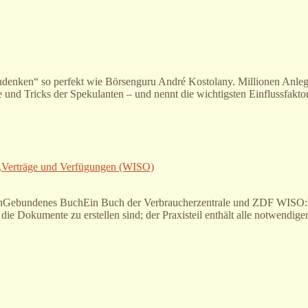
denken“ so perfekt wie Börsenguru André Kostolany. Millionen Anlege
e und Tricks der Spekulanten – und nennt die wichtigsten Einflussfak
n,Verträge und Verfügungen (WISO)
enGebundenes BuchEin Buch der Verbraucherzentrale und ZDF WISO:Di
e die Dokumente zu erstellen sind; der Praxisteil enthält alle notwendi