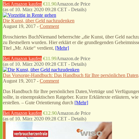
Bei Amazon kaufen
€11.90
Amazon.de Price
(as of 10. März 2020 09:28 CET -
Details
)
Die Kunst, über Geld nachzudenken
August 19, 2017 -
Comment
Broschiertes BuchNiemand beherrschte „die Kunst, über Geld nachzu
zu Bestsellern wurden. Hier erklärt er die grundlegenden Geheimniss
Titel „Mr. Aktie“ verdient,
[Mehr]
Bei Amazon kaufen
€11.99
Amazon.de Price
(as of 10. März 2020 09:28 CET -
Details
)
Das Vorsorge-Handbuch: Das Handbuch für Ihre persönlichen Date
August 19, 2017 -
Comment
Das Handbuch für Ihre persönlichen Daten,Verträge und Verfügung
sollte, in einempraktischen Ratgeber. Kurze Erklärtexte erläutern, wi
erstellen. – Gute Orientierung durch
[Mehr]
Bei Amazon kaufen
€12.90
Amazon.de Price
(as of 10. März 2020 09:28 CET -
Details
)