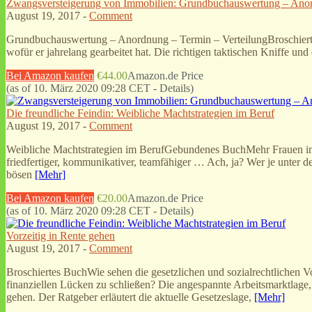
Zwangsversteigerung von Immobilien: Grundbuchauswertung – Anor
August 19, 2017 -
Comment
Grundbuchauswertung – Anordnung – Termin – VerteilungBroschiertes
wofür er jahrelang gearbeitet hat. Die richtigen taktischen Kniffe un
Bei Amazon kaufen
€44.00
Amazon.de Price
(as of 10. März 2020 09:28 CET -
Details
)
Die freundliche Feindin: Weibliche Machtstrategien im Beruf
August 19, 2017 -
Comment
Weibliche Machtstrategien im BerufGebundenes BuchMehr Frauen in Füh
friedfertiger, kommunikativer, teamfähiger … Ach, ja? Wer je unter 
bösen
[Mehr]
Bei Amazon kaufen
€20.00
Amazon.de Price
(as of 10. März 2020 09:28 CET -
Details
)
Vorzeitig in Rente gehen
August 19, 2017 -
Comment
Broschiertes BuchWie sehen die gesetzlichen und sozialrechtlichen V
finanziellen Lücken zu schließen? Die angespannte Arbeitsmarktlage, 
gehen. Der Ratgeber erläutert die aktuelle Gesetzeslage,
[Mehr]