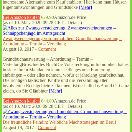
interessante Alternative zum Kauf etabliert. Hier kann man Häuser,
Eigentumswohnungen und Grundstücke
[Mehr]
Bei Amazon kaufen
€29.90
Amazon.de Price
(as of 10. März 2020 09:28 CET -
Details
)
Zwangsversteigerung von Immobilien: Grundbuchauswertung –
Anordnung – Termin – Verteilung
August 19, 2017 -
Comment
Grundbuchauswertung – Anordnung – Termin –
VerteilungBroschiertes BuchDie Vollstreckung in Immobilien hat es
in sich: Ihrem Mandanten kann sie die gesamte Forderung
einbringen – oder alles nehmen, wofür er jahrelang gearbeitet hat.
Die richtigen taktischen Kniffe und die Verzahnung aller
involvierten Rechtgebiete zu kennen, ist deshalb das A und O. Ganz
gleich, ob Sie Gläubiger
[Mehr]
Bei Amazon kaufen
€44.00
Amazon.de Price
(as of 10. März 2020 09:28 CET -
Details
)
Die freundliche Feindin: Weibliche Machtstrategien im Beruf
August 19, 2017 -
Comment