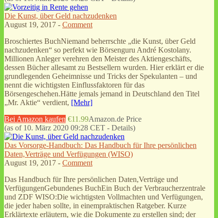
Die Kunst, über Geld nachzudenken
August 19, 2017 -
Comment
Broschiertes BuchNiemand beherrschte „die Kunst, über Geld
nachzudenken“ so perfekt wie Börsenguru André Kostolany.
Millionen Anleger verehren den Meister des Aktiengeschäfts,
dessen Bücher allesamt zu Bestsellern wurden. Hier erklärt er die
grundlegenden Geheimnisse und Tricks der Spekulanten – und
nennt die wichtigsten Einflussfaktoren für das
Börsengeschehen.Hätte jemals jemand in Deutschland den Titel
„Mr. Aktie“ verdient,
[Mehr]
Bei Amazon kaufen
€11.99
Amazon.de Price
(as of 10. März 2020 09:28 CET -
Details
)
Das Vorsorge-Handbuch: Das Handbuch für Ihre persönlichen
Daten,Verträge und Verfügungen (WISO)
August 19, 2017 -
Comment
Das Handbuch für Ihre persönlichen Daten,Verträge und
VerfügungenGebundenes BuchEin Buch der Verbraucherzentrale
und ZDF WISO:Die wichtigsten Vollmachten und Verfügungen,
die jeder haben sollte, in einempraktischen Ratgeber. Kurze
Erklärtexte erläutern, wie die Dokumente zu erstellen sind; der