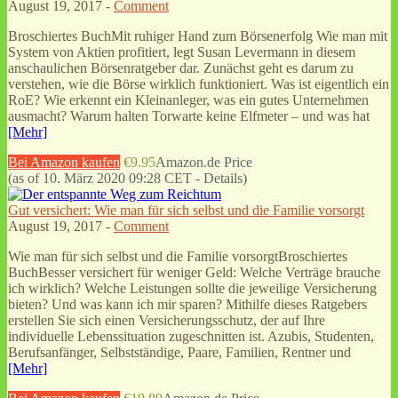
August 19, 2017 -
Comment
Broschiertes BuchMit ruhiger Hand zum Börsenerfolg Wie man mit
System von Aktien profitiert, legt Susan Levermann in diesem
anschaulichen Börsenratgeber dar. Zunächst geht es darum zu
verstehen, wie die Börse wirklich funktioniert. Was ist eigentlich ein
RoE? Wie erkennt ein Kleinanleger, was ein gutes Unternehmen
ausmacht? Warum halten Torwarte keine Elfmeter – und was hat
[Mehr]
Bei Amazon kaufen
€9.95
Amazon.de Price
(as of 10. März 2020 09:28 CET -
Details
)
Gut versichert: Wie man für sich selbst und die Familie vorsorgt
August 19, 2017 -
Comment
Wie man für sich selbst und die Familie vorsorgtBroschiertes
BuchBesser versichert für weniger Geld: Welche Verträge brauche
ich wirklich? Welche Leistungen sollte die jeweilige Versicherung
bieten? Und was kann ich mir sparen? Mithilfe dieses Ratgebers
erstellen Sie sich einen Versicherungsschutz, der auf Ihre
individuelle Lebenssituation zugeschnitten ist. Azubis, Studenten,
Berufsanfänger, Selbstständige, Paare, Familien, Rentner und
[Mehr]