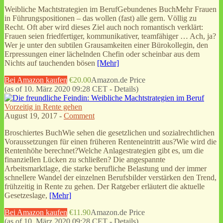
Weibliche Machtstrategien im BerufGebundenes BuchMehr Frauen
in Führungspositionen – das wollen (fast) alle gern. Völlig zu
Recht. Oft aber wird dieses Ziel auch noch romantisch verklärt:
Frauen seien friedfertiger, kommunikativer, teamfähiger … Ach, ja?
Wer je unter den subtilen Grausamkeiten einer Bürokollegin, den
Erpressungen einer lächelnden Chefin oder scheinbar aus dem
Nichts auf tauchenden bösen
[Mehr]
Bei Amazon kaufen
€20.00
Amazon.de Price
(as of 10. März 2020 09:28 CET -
Details
)
Vorzeitig in Rente gehen
August 19, 2017 -
Comment
Broschiertes BuchWie sehen die gesetzlichen und sozialrechtlichen
Voraussetzungen für einen früheren Renteneintritt aus?Wie wird die
Rentenhöhe berechnet?Welche Anlagestrategien gibt es, um die
finanziellen Lücken zu schließen? Die angespannte
Arbeitsmarktlage, die starke berufliche Belastung und der immer
schnellere Wandel der einzelnen Berufsbilder verstärken den Trend,
frühzeitig in Rente zu gehen. Der Ratgeber erläutert die aktuelle
Gesetzeslage,
[Mehr]
Bei Amazon kaufen
€11.90
Amazon.de Price
(as of 10. März 2020 09:28 CET -
Details
)