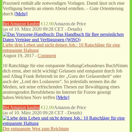
Praxisteil enthält alle notwendigen Vorlagen. Damit lässt sich eine
Verfügung bereits an einem Abend erstellen. – Gute Orientierung
durch
[Mehr]
Bei Amazon kaufen
€12.90
Amazon.de Price
(as of 10. März 2020 09:28 CET -
Details
)
Liebe dein Leben und nicht deinen Job.: 10 Ratschläge für eine
entspannte Haltung
August 19, 2017 -
Comment
10 Ratschläge für eine entspannte HaltungGebundenes BuchNimm
dich ernst, aber nicht wichtig! Gelassen und entspannt durch Job
und Alltag Frank Behrendt ist der „Guru der Gelassenheit“ oder
auch der „Lord des Loslassens“. So jedenfalls nennen ihn die
Medien, seit seine erfrischenden Thesen zur Bewältigung eines
anstrengenden Berufslebens im Internet für Furore gesorgt
haben.Welchen Nerv treffen
[Mehr]
Bei Amazon kaufen
€12.00
Amazon.de Price
(as of 10. März 2020 09:28 CET -
Details
)
Der entspannte Weg zum Reichtum