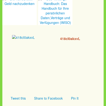
418cI0akxvL
Tweet this
Share to Facebook
Pin It