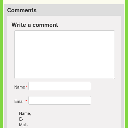
Comments
Write a comment
Name
*
Email
*
Name,
E-
Mail-