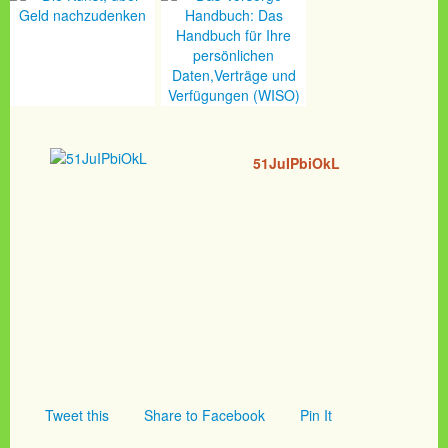
51JuIPbiOkL
Tweet this
Share to Facebook
Pin It