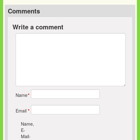
Comments
Write a comment
Name
*
Email
*
Name,
E-
Mail-