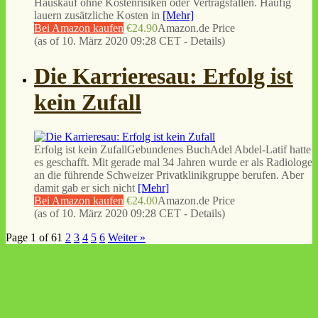
Hauskauf ohne Kostenrisiken oder Vertragsfallen. Häufig
lauern zusätzliche Kosten in
[Mehr]
Bei Amazon kaufen
€24.90
Amazon.de Price
(as of 10. März 2020 09:28 CET -
Details
)
Die Karrieresau: Erfolg ist
kein Zufall
Erfolg ist kein ZufallGebundenes BuchAdel Abdel-Latif hatte
es geschafft. Mit gerade mal 34 Jahren wurde er als Radiologe
an die führende Schweizer Privatklinikgruppe berufen. Aber
damit gab er sich nicht
[Mehr]
Bei Amazon kaufen
€24.00
Amazon.de Price
(as of 10. März 2020 09:28 CET -
Details
)
Page 1 of 6
1
2
3
4
5
6
Weiter »