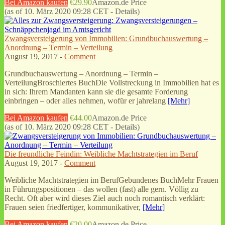
Bei Amazon kaufen
€29.90
Amazon.de Price
(as of 10. März 2020 09:28 CET -
Details
)
Zwangsversteigerung von Immobilien: Grundbuchauswertung –
Anordnung – Termin – Verteilung
August 19, 2017 -
Comment
Grundbuchauswertung – Anordnung – Termin –
VerteilungBroschiertes BuchDie Vollstreckung in Immobilien hat es
in sich: Ihrem Mandanten kann sie die gesamte Forderung
einbringen – oder alles nehmen, wofür er jahrelang
[Mehr]
Bei Amazon kaufen
€44.00
Amazon.de Price
(as of 10. März 2020 09:28 CET -
Details
)
Die freundliche Feindin: Weibliche Machtstrategien im Beruf
August 19, 2017 -
Comment
Weibliche Machtstrategien im BerufGebundenes BuchMehr Frauen
in Führungspositionen – das wollen (fast) alle gern. Völlig zu
Recht. Oft aber wird dieses Ziel auch noch romantisch verklärt:
Frauen seien friedfertiger, kommunikativer,
[Mehr]
Bei Amazon kaufen
€20.00
Amazon.de Price