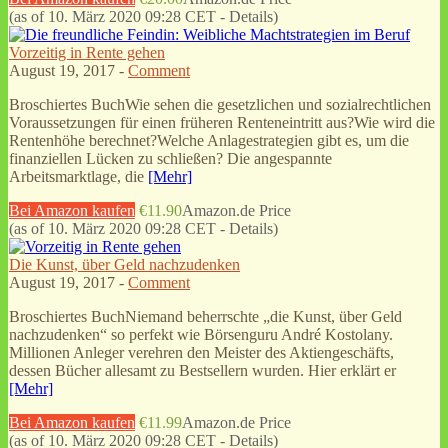
(as of 10. März 2020 09:28 CET -
Details
)
Vorzeitig in Rente gehen
August 19, 2017 -
Comment
Broschiertes BuchWie sehen die gesetzlichen und sozialrechtlichen
Voraussetzungen für einen früheren Renteneintritt aus?Wie wird die
Rentenhöhe berechnet?Welche Anlagestrategien gibt es, um die
finanziellen Lücken zu schließen? Die angespannte
Arbeitsmarktlage, die
[Mehr]
Bei Amazon kaufen
€11.90
Amazon.de Price
(as of 10. März 2020 09:28 CET -
Details
)
Die Kunst, über Geld nachzudenken
August 19, 2017 -
Comment
Broschiertes BuchNiemand beherrschte „die Kunst, über Geld
nachzudenken“ so perfekt wie Börsenguru André Kostolany.
Millionen Anleger verehren den Meister des Aktiengeschäfts,
dessen Bücher allesamt zu Bestsellern wurden. Hier erklärt er
[Mehr]
Bei Amazon kaufen
€11.99
Amazon.de Price
(as of 10. März 2020 09:28 CET -
Details
)