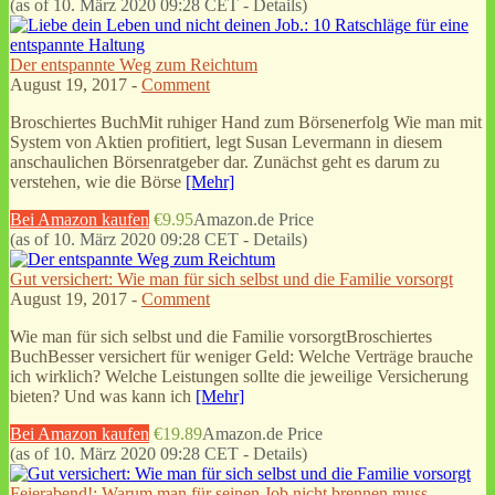
(as of 10. März 2020 09:28 CET -
Details
)
Der entspannte Weg zum Reichtum
August 19, 2017 -
Comment
Broschiertes BuchMit ruhiger Hand zum Börsenerfolg Wie man mit
System von Aktien profitiert, legt Susan Levermann in diesem
anschaulichen Börsenratgeber dar. Zunächst geht es darum zu
verstehen, wie die Börse
[Mehr]
Bei Amazon kaufen
€9.95
Amazon.de Price
(as of 10. März 2020 09:28 CET -
Details
)
Gut versichert: Wie man für sich selbst und die Familie vorsorgt
August 19, 2017 -
Comment
Wie man für sich selbst und die Familie vorsorgtBroschiertes
BuchBesser versichert für weniger Geld: Welche Verträge brauche
ich wirklich? Welche Leistungen sollte die jeweilige Versicherung
bieten? Und was kann ich
[Mehr]
Bei Amazon kaufen
€19.89
Amazon.de Price
(as of 10. März 2020 09:28 CET -
Details
)
Feierabend!: Warum man für seinen Job nicht brennen muss.