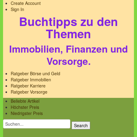
Create Account
Sign In
Buchtipps zu den
Themen
Immobilien, Finanzen und
Vorsorge.
Ratgeber Börse und Geld
Ratgeber Immobilien
Ratgeber Karriere
Ratgeber Vorsorge
Beliebte Artikel
Höchster Preis
Niedrigster Preis
Search
for: