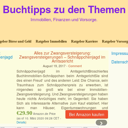
Buchtipps zu den Themen
Immobilien, Finanzen und Vorsorge.
geber Börse und Geld
Ratgeber Immobilien
Ratgeber Karriere
Ratgeber Vorsorg
Alles zur Zwangsversteigerung:
Impress
Zwangsversteigerungen – Schnäppchenjagd im
Amtsgericht
Datensch
August 19, 2017 -
Comment
Schnäppchenjagd im AmtsgerichtBroschiertes
BuchImmobilien-Schnäppchen beim AmtsgerichtSie sind
des einen Freud‘ und des anderen Leid: Die Chance, sein
Traumhaus zum Schnäppchenpreis zu erwerben, ist
nirgendwo so groß wie bei einer Immobilien-
Zwangsversteigerung. Und Zwangsversteigerungen haben
heute nichts Anrüchiges mehr, im Gegenteil: Sie haben
Sich als interessante Alternative zum Kauf etabliert. Hier
kann man Häuser, Eigentumswohnungen und
Grundstücke
€29.90
[Mehr]
Bei Amazon kaufen
Amazon.de Price
›
(as of 10. März 2020 09:28 CET -
Details
)