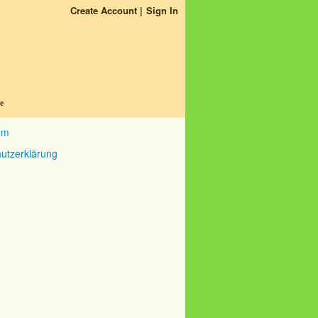
Create Account
Sign In
e
um
utzerklärung