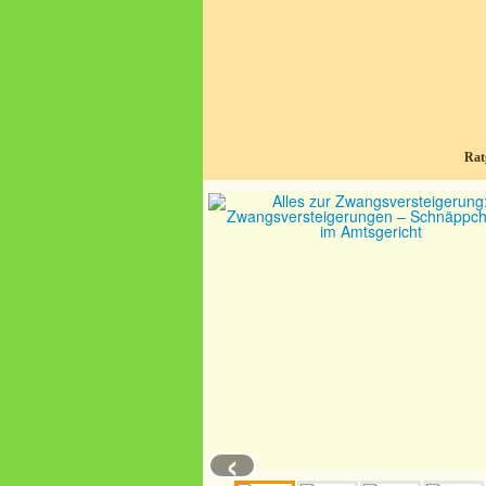
Rat
‹