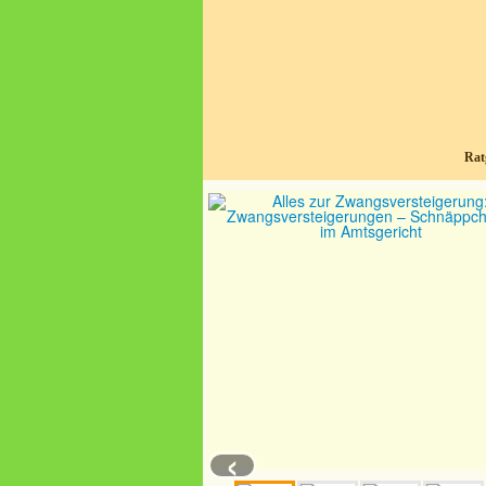
Rat
‹