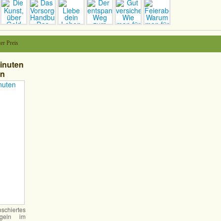
er Preis
Minuten
en
schiertes
geln im