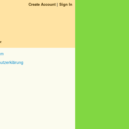
Create Account
Sign In
e
um
utzerklärung