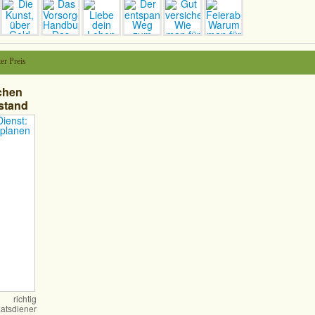
er Preis
ichen
stand
ichtig
atsdiener