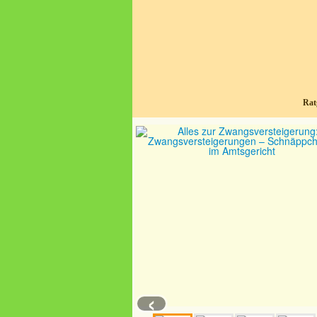
Rat
‹