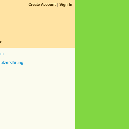
Create Account
Sign In
e
um
utzerklärung