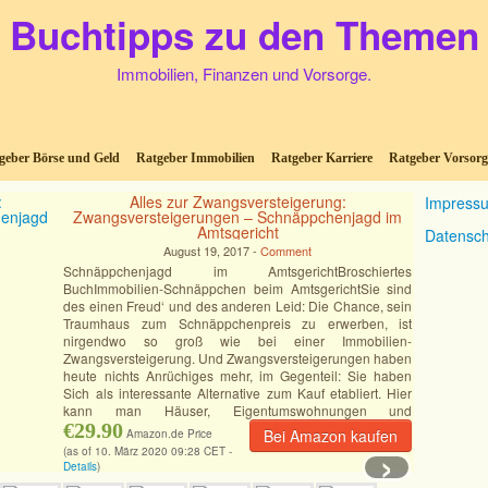
Buchtipps zu den Themen
Immobilien, Finanzen und Vorsorge.
geber Börse und Geld
Ratgeber Immobilien
Ratgeber Karriere
Ratgeber Vorsorg
Alles zur Zwangsversteigerung:
Impress
Zwangsversteigerungen – Schnäppchenjagd im
Amtsgericht
Datensch
August 19, 2017 -
Comment
Schnäppchenjagd im AmtsgerichtBroschiertes
BuchImmobilien-Schnäppchen beim AmtsgerichtSie sind
des einen Freud‘ und des anderen Leid: Die Chance, sein
Traumhaus zum Schnäppchenpreis zu erwerben, ist
nirgendwo so groß wie bei einer Immobilien-
Zwangsversteigerung. Und Zwangsversteigerungen haben
heute nichts Anrüchiges mehr, im Gegenteil: Sie haben
Sich als interessante Alternative zum Kauf etabliert. Hier
kann man Häuser, Eigentumswohnungen und
Grundstücke
€29.90
[Mehr]
Bei Amazon kaufen
Amazon.de Price
›
(as of 10. März 2020 09:28 CET -
Details
)