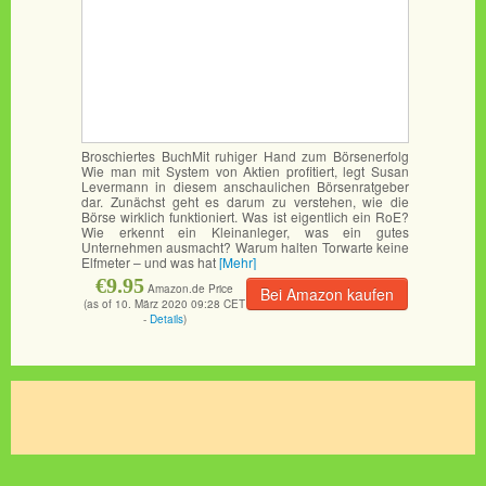
Broschiertes BuchMit ruhiger Hand zum Börsenerfolg
Wie man mit System von Aktien profitiert, legt Susan
Levermann in diesem anschaulichen Börsenratgeber
dar. Zunächst geht es darum zu verstehen, wie die
Börse wirklich funktioniert. Was ist eigentlich ein RoE?
Wie erkennt ein Kleinanleger, was ein gutes
Unternehmen ausmacht? Warum halten Torwarte keine
Elfmeter – und was hat
[Mehr]
€9.95
Amazon.de Price
Bei Amazon kaufen
(as of 10. März 2020 09:28 CET
-
Details
)