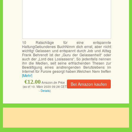
10 Ratschläge für eine entspannte
HaltungGebundenes BuchNimm dich ernst, aber nicht
wichtig! Gelassen und entspannt durch Job und Alltag
Frank Behrendt ist der „Guru der Gelassenheit“ oder
auch der „Lord des Loslassens“. So jedenfalls nennen
ihn die Medien, seit seine erfrischenden Thesen zur
Bewältigung eines anstrengenden Berufslebens im
Internet für Furore gesorgt haben.Welchen Nerv treffen
[Mehr]
€12.00
Amazon.de Price
Bei Amazon kaufen
(as of 10. März 2020 09:28 CET
-
Details
)