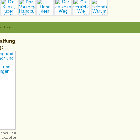
er Preis
haffung
g:
ierter
er in
gstool
geber für
aktueller