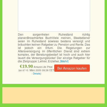
Den sorgenfreien Ruhestand richtig
planenBroschiertes BuchViele meinen, Staatsdiener
seien im Ruhestand sowieso bestens versorgt und
bräuchten keinen Ratgeber zu Pension und Rente. Das
ist jedoch ein Irrtum. Die Regelungen zur
Altersversorgung im öffentlichen Dienst sind extrem
komplex, der Beratungsbedarf ist hoch und auch hier
lauert die Versorgungslücke! Der einzige Ratgeber für
die Zielgruppe: Lehrer, Erzieher,
[Mehr]
€19.90
Amazon.de Price
Bei Amazon kaufen
(as of 10. März 2020 09:28 CET
-
Details
)