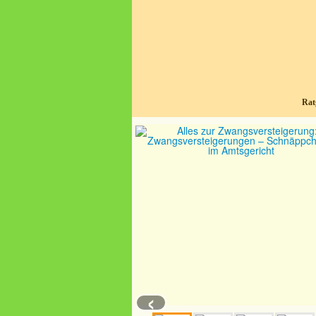
Rat
‹