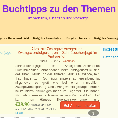
Buchtipps zu den Themen
Immobilien, Finanzen und Vorsorge.
geber Börse und Geld
Ratgeber Immobilien
Ratgeber Karriere
Ratgeber Vorsorg
Alles zur Zwangsversteigerung:
Impress
Zwangsversteigerungen – Schnäppchenjagd im
Amtsgericht
Datensch
August 19, 2017 -
Comment
Schnäppchenjagd im AmtsgerichtBroschiertes
BuchImmobilien-Schnäppchen beim AmtsgerichtSie sind
des einen Freud‘ und des anderen Leid: Die Chance, sein
Traumhaus zum Schnäppchenpreis zu erwerben, ist
nirgendwo so groß wie bei einer Immobilien-
Zwangsversteigerung. Und Zwangsversteigerungen haben
heute nichts Anrüchiges mehr, im Gegenteil: Sie haben
Sich als interessante Alternative zum Kauf etabliert. Hier
kann man Häuser, Eigentumswohnungen und
Grundstücke
€29.90
[Mehr]
Bei Amazon kaufen
Amazon.de Price
›
(as of 10. März 2020 09:28 CET -
Details
)