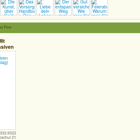
er Preis
it
ssiven
schlag)
32.6322
oschur 21