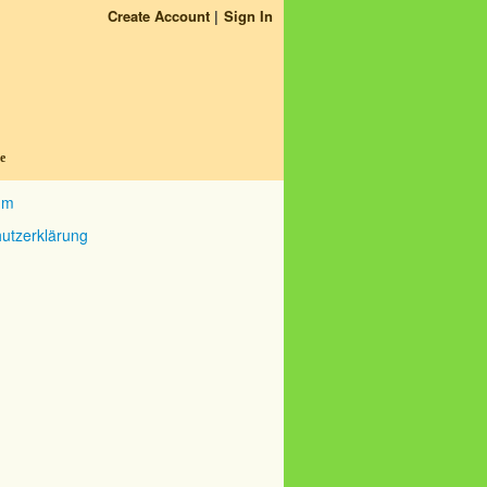
Create Account
Sign In
e
um
utzerklärung