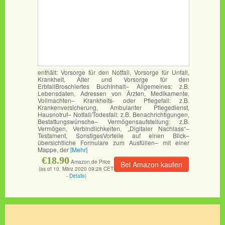
enthält: Vorsorge für den Notfall, Vorsorge für Unfall,
Krankheit, Alter und Vorsorge für den
ErbfallBroschiertes BuchInhalt– Allgemeines: z.B.
Lebensdaten, Adressen von Ärzten, Medikamente,
Vollmachten– Krankheits- oder Pflegefall: z.B.
Krankenversicherung, Ambulanter Pflegedienst,
Hausnotruf– Notfall/Todesfall: z.B. Benachrichtigungen,
Bestattungswünsche– Vermögensaufstellung: z.B.
Vermögen, Verbindlichkeiten, „Digitaler Nachlass“–
Testament, SonstigesVorteile auf einen Blick–
übersichtliche Formulare zum Ausfüllen– mit einer
Mappe, der
[Mehr]
€18.90
Amazon.de Price
Bei Amazon kaufen
(as of 10. März 2020 09:28 CET
-
Details
)