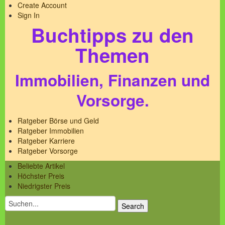
Create Account
Sign In
Buchtipps zu den
Themen
Immobilien, Finanzen und
Vorsorge.
Ratgeber Börse und Geld
Ratgeber Immobilien
Ratgeber Karriere
Ratgeber Vorsorge
Beliebte Artikel
Höchster Preis
Niedrigster Preis
Search
for: