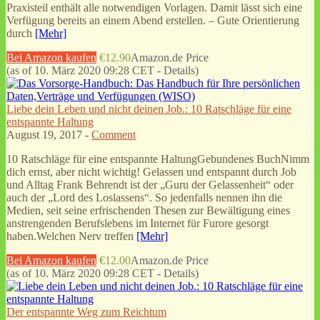
Praxisteil enthält alle notwendigen Vorlagen. Damit lässt sich eine
Verfügung bereits an einem Abend erstellen. – Gute Orientierung
durch
[Mehr]
Bei Amazon kaufen
€12.90
Amazon.de Price
(as of 10. März 2020 09:28 CET -
Details
)
Liebe dein Leben und nicht deinen Job.: 10 Ratschläge für eine
entspannte Haltung
August 19, 2017 -
Comment
10 Ratschläge für eine entspannte HaltungGebundenes BuchNimm
dich ernst, aber nicht wichtig! Gelassen und entspannt durch Job
und Alltag Frank Behrendt ist der „Guru der Gelassenheit“ oder
auch der „Lord des Loslassens“. So jedenfalls nennen ihn die
Medien, seit seine erfrischenden Thesen zur Bewältigung eines
anstrengenden Berufslebens im Internet für Furore gesorgt
haben.Welchen Nerv treffen
[Mehr]
Bei Amazon kaufen
€12.00
Amazon.de Price
(as of 10. März 2020 09:28 CET -
Details
)
Der entspannte Weg zum Reichtum