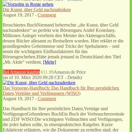
Die Kunst, über Geld nachzudenken
August 19, 2017 -
Comment
Broschiertes BuchNiemand beherrschte „die Kunst, über Geld
nachzudenken“ so perfekt wie Börsenguru André Kostolany.
Millionen Anleger verehren den Meister des Aktiengeschäfts,
dessen Bücher allesamt zu Bestsellern wurden. Hier erklärt er die
grundlegenden Geheimnisse und Tricks der Spekulanten – und
nennt die wichtigsten Einflussfaktoren für das
Börsengeschehen.Hätte jemals jemand in Deutschland den Titel
„Mr. Aktie“ verdient,
[Mehr]
Bei Amazon kaufen
€11.99
Amazon.de Price
(as of 10. März 2020 09:28 CET -
Details
)
Das Vorsorge-Handbuch: Das Handbuch für Ihre persönlichen
Daten,Verträge und Verfügungen (WISO)
August 19, 2017 -
Comment
Das Handbuch für Ihre persönlichen Daten,Verträge und
VerfügungenGebundenes BuchEin Buch der Verbraucherzentrale
und ZDF WISO:Die wichtigsten Vollmachten und Verfügungen,
die jeder haben sollte, in einempraktischen Ratgeber. Kurze
Erklärtexte erläutern, wie die Dokumente zu erstellen sind; der