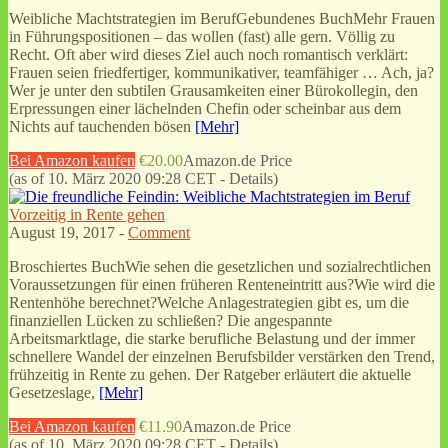
Weibliche Machtstrategien im BerufGebundenes BuchMehr Frauen
in Führungspositionen – das wollen (fast) alle gern. Völlig zu
Recht. Oft aber wird dieses Ziel auch noch romantisch verklärt:
Frauen seien friedfertiger, kommunikativer, teamfähiger … Ach, ja?
Wer je unter den subtilen Grausamkeiten einer Bürokollegin, den
Erpressungen einer lächelnden Chefin oder scheinbar aus dem
Nichts auf tauchenden bösen
[Mehr]
Bei Amazon kaufen
€20.00
Amazon.de Price
(as of 10. März 2020 09:28 CET -
Details
)
Vorzeitig in Rente gehen
August 19, 2017 -
Comment
Broschiertes BuchWie sehen die gesetzlichen und sozialrechtlichen
Voraussetzungen für einen früheren Renteneintritt aus?Wie wird die
Rentenhöhe berechnet?Welche Anlagestrategien gibt es, um die
finanziellen Lücken zu schließen? Die angespannte
Arbeitsmarktlage, die starke berufliche Belastung und der immer
schnellere Wandel der einzelnen Berufsbilder verstärken den Trend,
frühzeitig in Rente zu gehen. Der Ratgeber erläutert die aktuelle
Gesetzeslage,
[Mehr]
Bei Amazon kaufen
€11.90
Amazon.de Price
(as of 10. März 2020 09:28 CET -
Details
)