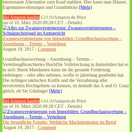
interessante Alternative zum Kauf etabliert. Hier kann man Häuser,
Eigentumswohnungen und Grundstücke
[Mehr]
Bei Amazon kaufen
€29.90
Amazon.de Price
(as of 10. März 2020 09:28 CET -
Details
)
Zwangsversteigerung von Immobilien: Grundbuchauswertung –
Anordnung – Termin – Verteilung
August 19, 2017 -
Comment
Grundbuchauswertung – Anordnung – Termin –
VerteilungBroschiertes BuchDie Vollstreckung in Immobilien hat es
in sich: Ihrem Mandanten kann sie die gesamte Forderung
einbringen – oder alles nehmen, wofür er jahrelang gearbeitet hat.
Die richtigen taktischen Kniffe und die Verzahnung aller
involvierten Rechtgebiete zu kennen, ist deshalb das A und O. Ganz
gleich, ob Sie Gläubiger
[Mehr]
Bei Amazon kaufen
€44.00
Amazon.de Price
(as of 10. März 2020 09:28 CET -
Details
)
Die freundliche Feindin: Weibliche Machtstrategien im Beruf
August 19, 2017 -
Comment