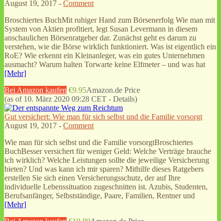
August 19, 2017 -
Comment
Broschiertes BuchMit ruhiger Hand zum Börsenerfolg Wie man mit
System von Aktien profitiert, legt Susan Levermann in diesem
anschaulichen Börsenratgeber dar. Zunächst geht es darum zu
verstehen, wie die Börse wirklich funktioniert. Was ist eigentlich ein
RoE? Wie erkennt ein Kleinanleger, was ein gutes Unternehmen
ausmacht? Warum halten Torwarte keine Elfmeter – und was hat
[Mehr]
Bei Amazon kaufen
€9.95
Amazon.de Price
(as of 10. März 2020 09:28 CET -
Details
)
Gut versichert: Wie man für sich selbst und die Familie vorsorgt
August 19, 2017 -
Comment
Wie man für sich selbst und die Familie vorsorgtBroschiertes
BuchBesser versichert für weniger Geld: Welche Verträge brauche
ich wirklich? Welche Leistungen sollte die jeweilige Versicherung
bieten? Und was kann ich mir sparen? Mithilfe dieses Ratgebers
erstellen Sie sich einen Versicherungsschutz, der auf Ihre
individuelle Lebenssituation zugeschnitten ist. Azubis, Studenten,
Berufsanfänger, Selbstständige, Paare, Familien, Rentner und
[Mehr]