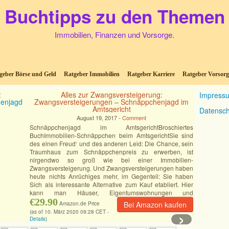
Buchtipps zu den Themen
Immobilien, Finanzen und Vorsorge.
geber Börse und Geld
Ratgeber Immobilien
Ratgeber Karriere
Ratgeber Vorsorg
Alles zur Zwangsversteigerung:
Impress
Zwangsversteigerungen – Schnäppchenjagd im
Amtsgericht
Datensch
August 19, 2017 -
Comment
Schnäppchenjagd im AmtsgerichtBroschiertes
BuchImmobilien-Schnäppchen beim AmtsgerichtSie sind
des einen Freud‘ und des anderen Leid: Die Chance, sein
Traumhaus zum Schnäppchenpreis zu erwerben, ist
nirgendwo so groß wie bei einer Immobilien-
Zwangsversteigerung. Und Zwangsversteigerungen haben
heute nichts Anrüchiges mehr, im Gegenteil: Sie haben
Sich als interessante Alternative zum Kauf etabliert. Hier
kann man Häuser, Eigentumswohnungen und
Grundstücke
€29.90
[Mehr]
Bei Amazon kaufen
Amazon.de Price
›
(as of 10. März 2020 09:28 CET -
Details
)