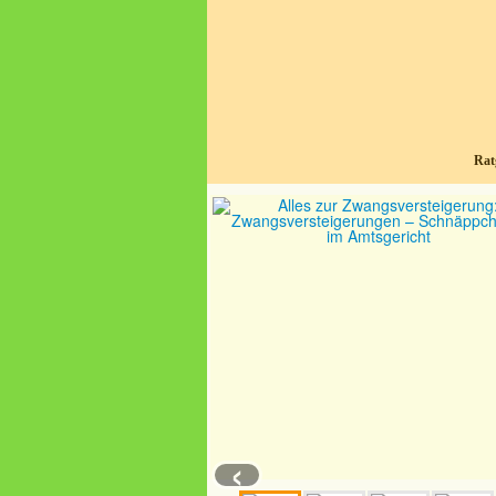
Rat
‹