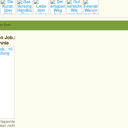
er Preis
n Job.:
nnte
pannte
ber nicht