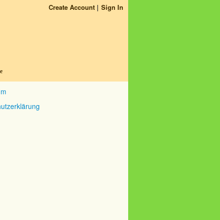
Create Account
Sign In
e
um
utzerklärung