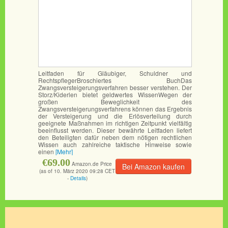
Leitfaden für Gläubiger, Schuldner und
RechtspflegerBroschiertes BuchDas
Zwangsversteigerungsverfahren besser verstehen. Der
Storz/Kiderlen bietet geldwertes WissenWegen der
großen Beweglichkeit des
Zwangsversteigerungsverfahrens können das Ergebnis
der Versteigerung und die Erlösverteilung durch
geeignete Maßnahmen im richtigen Zeitpunkt vielfältig
beeinflusst werden. Dieser bewährte Leitfaden liefert
den Beteiligten dafür neben dem nötigen rechtlichen
Wissen auch zahlreiche taktische Hinweise sowie
einen
[Mehr]
€69.00
Amazon.de Price
Bei Amazon kaufen
(as of 10. März 2020 09:28 CET
-
Details
)