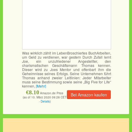
Was wirklich zählt im LebenBroschiertes BuchArbeiten,
um Geld zu verdienen, war gestern Durch Zufall lernt
Joe, ein unzufriedener Angestellter, den
charismatischen Geschäftsmann Thomas kennen.
Dieser wird zu Joes Mentor und offenbart ihm die
Geheimnisse seines Erfolgs. Seine Unternehmen führt
Thomas anhand zweier Leitlinien: Jeder Mitarbeiter
muss seine Bestimmung sowie seine „Big Five for Life“
kennen,
[Mehr]
€8.10
Amazon.de Price
Bei Amazon kaufen
(as of 10. März 2020 09:28 CET
-
Details
)