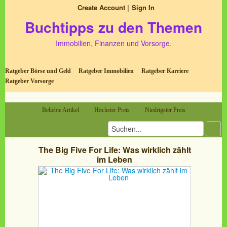
Create Account
Sign In
Buchtipps zu den Themen
Immobilien, Finanzen und Vorsorge.
Ratgeber Börse und Geld
Ratgeber Immobilien
Ratgeber Karriere
Ratgeber Vorsorge
Beliebte Artikel
Höchster Preis
Niedrigster Preis
The Big Five For Life: Was wirklich zählt
im Leben