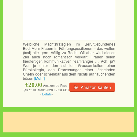
Weibliche Machtstrategien im BerufGebundenes
BuchMehr Frauen in Führungspositionen – das wollen
(fast) alle gern. Völlig zu Recht. Oft aber wird dieses
Ziel auch noch romantisch verklärt: Frauen seien
friedfertiger, kommunikativer, teamfähiger … Ach, ja?
Wer je unter den subtilen Grausamkeiten einer
Bürokollegin, den Erpressungen einer lächelnden
Chefin oder scheinbar aus dem Nichts auf tauchenden
bösen
[Mehr]
€20.00
Amazon.de Price
Bei Amazon kaufen
(as of 10. März 2020 09:28 CET
-
Details
)