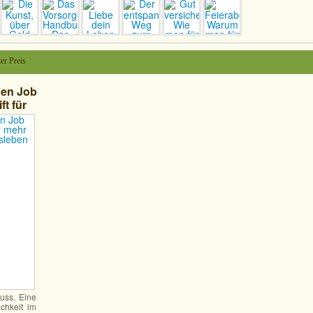
er Preis
nen Job
ft für
eit im
uss. Eine
ichkeit im