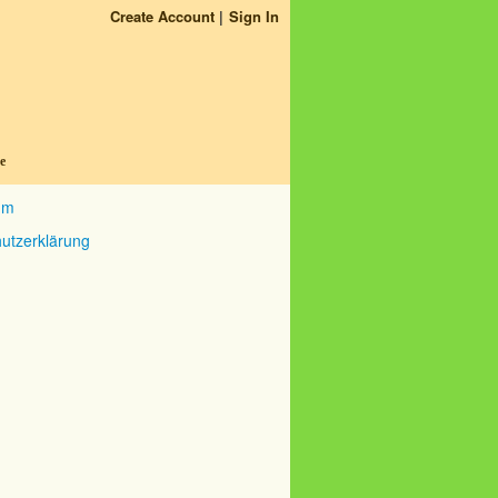
Create Account
Sign In
e
um
utzerklärung