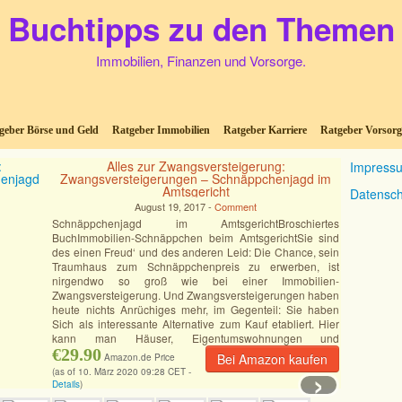
Buchtipps zu den Themen
Immobilien, Finanzen und Vorsorge.
geber Börse und Geld
Ratgeber Immobilien
Ratgeber Karriere
Ratgeber Vorsorg
Alles zur Zwangsversteigerung:
Impress
Zwangsversteigerungen – Schnäppchenjagd im
Amtsgericht
Datensch
August 19, 2017 -
Comment
Schnäppchenjagd im AmtsgerichtBroschiertes
BuchImmobilien-Schnäppchen beim AmtsgerichtSie sind
des einen Freud‘ und des anderen Leid: Die Chance, sein
Traumhaus zum Schnäppchenpreis zu erwerben, ist
nirgendwo so groß wie bei einer Immobilien-
Zwangsversteigerung. Und Zwangsversteigerungen haben
heute nichts Anrüchiges mehr, im Gegenteil: Sie haben
Sich als interessante Alternative zum Kauf etabliert. Hier
kann man Häuser, Eigentumswohnungen und
Grundstücke
€29.90
[Mehr]
Bei Amazon kaufen
Amazon.de Price
›
(as of 10. März 2020 09:28 CET -
Details
)