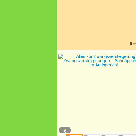
Rat
‹