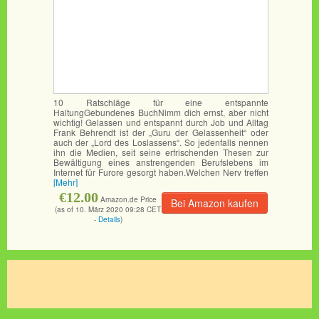
10 Ratschläge für eine entspannte
HaltungGebundenes BuchNimm dich ernst, aber nicht
wichtig! Gelassen und entspannt durch Job und Alltag
Frank Behrendt ist der „Guru der Gelassenheit“ oder
auch der „Lord des Loslassens“. So jedenfalls nennen
ihn die Medien, seit seine erfrischenden Thesen zur
Bewältigung eines anstrengenden Berufslebens im
Internet für Furore gesorgt haben.Welchen Nerv treffen
[Mehr]
€12.00
Amazon.de Price
Bei Amazon kaufen
(as of 10. März 2020 09:28 CET
-
Details
)