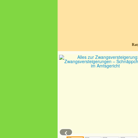
Rat
‹