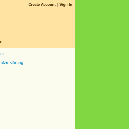
Create Account
Sign In
e
um
utzerklärung