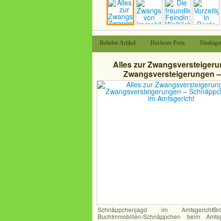
Beliebte Artikel
Höchster Preis
Niedrigst
Alles zur Zwangsversteigeru
Zwangsversteigerungen –
Schnäppchenjagd im Amtsger
Schnäppchenjagd im AmtsgerichtBros
BuchImmobilien-Schnäppchen beim Amtsge