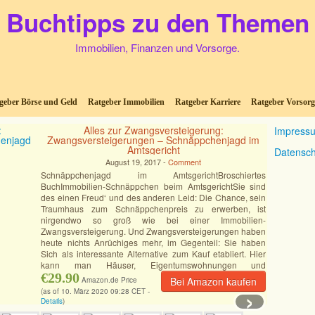
Buchtipps zu den Themen
Immobilien, Finanzen und Vorsorge.
geber Börse und Geld
Ratgeber Immobilien
Ratgeber Karriere
Ratgeber Vorsorg
Alles zur Zwangsversteigerung:
Impress
Zwangsversteigerungen – Schnäppchenjagd im
Amtsgericht
Datensch
August 19, 2017 -
Comment
Schnäppchenjagd im AmtsgerichtBroschiertes
BuchImmobilien-Schnäppchen beim AmtsgerichtSie sind
des einen Freud‘ und des anderen Leid: Die Chance, sein
Traumhaus zum Schnäppchenpreis zu erwerben, ist
nirgendwo so groß wie bei einer Immobilien-
Zwangsversteigerung. Und Zwangsversteigerungen haben
heute nichts Anrüchiges mehr, im Gegenteil: Sie haben
Sich als interessante Alternative zum Kauf etabliert. Hier
kann man Häuser, Eigentumswohnungen und
Grundstücke
€29.90
[Mehr]
Bei Amazon kaufen
Amazon.de Price
›
(as of 10. März 2020 09:28 CET -
Details
)