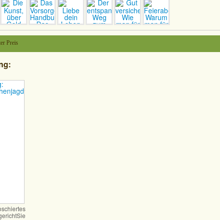
er Preis
ng:
icht
chiertes
richtSie