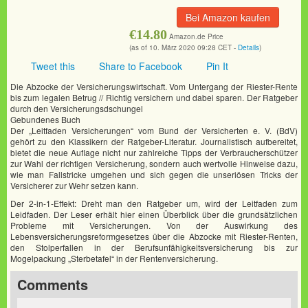
Bei Amazon kaufen
€14.80
Amazon.de Price
(as of 10. März 2020 09:28 CET -
Details
)
Tweet this
Share to Facebook
Pin It
Die Abzocke der Versicherungswirtschaft. Vom Untergang der Riester-Rente
bis zum legalen Betrug // Richtig versichern und dabei sparen. Der Ratgeber
durch den Versicherungsdschungel
Gebundenes Buch
Der „Leitfaden Versicherungen“ vom Bund der Versicherten e. V. (BdV)
gehört zu den Klassikern der Ratgeber-Literatur. Journalistisch aufbereitet,
bietet die neue Auflage nicht nur zahlreiche Tipps der Verbraucherschützer
zur Wahl der richtigen Versicherung, sondern auch wertvolle Hinweise dazu,
wie man Fallstricke umgehen und sich gegen die unseriösen Tricks der
Versicherer zur Wehr setzen kann.
Der 2-in-1-Effekt: Dreht man den Ratgeber um, wird der Leitfaden zum
Leidfaden. Der Leser erhält hier einen Überblick über die grundsätzlichen
Probleme mit Versicherungen. Von der Auswirkung des
Lebensversicherungsreformgesetzes über die Abzocke mit Riester-Renten,
den Stolperfallen in der Berufsunfähigkeitsversicherung bis zur
Mogelpackung „Sterbetafel“ in der Rentenversicherung.
Comments